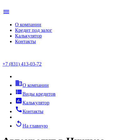
menu
О компании
Кредит под залог
Калькулятор
Контакты
+7 (831) 413-03-72
business
О компании
view_list
Виды кредитов
assessment
Калькулятор
call
Контакты
replay
На главную