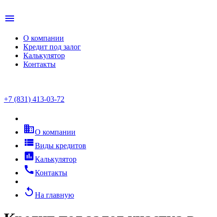
menu
О компании
Кредит под залог
Калькулятор
Контакты
+7 (831) 413-03-72
business
О компании
view_list
Виды кредитов
assessment
Калькулятор
call
Контакты
replay
На главную